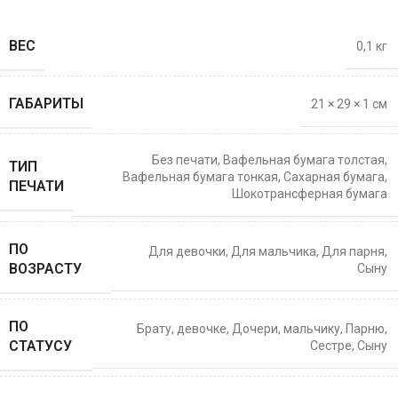
ВЕС
0,1 кг
ГАБАРИТЫ
21 × 29 × 1 см
Без печати
,
Вафельная бумага толстая
,
ТИП
Вафельная бумага тонкая
,
Сахарная бумага
,
ПЕЧАТИ
Шокотрансферная бумага
ПО
Для девочки
,
Для мальчика
,
Для парня
,
ВОЗРАСТУ
Сыну
ПО
Брату
,
девочке
,
Дочери
,
мальчику
,
Парню
,
СТАТУСУ
Сестре
,
Сыну