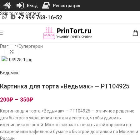
Вход
Регистрация
Skip to navigation
Skip to main content
+7 999 768-16-52
Главная
/
Супергерои
Нажмите, чтобы увеличить изображение
Ведьмак
Картинка для торта «Ведьмак» — PT104925
200
₽
–
350
₽
Картинка для торта «Ведьмак» — PT104925 — отличное решение
для быстрого украшения торта и десертов, чтобы удивить
именинника и гостей. Можно заказать печать этой картинки на
сахарной или вафельной бумаге с быстрой доставкой по Москве и
России.