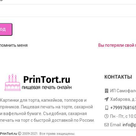
ХОД
помнить меня
Вы потеряли свой
КОНТАКТЫ
ИП Самофало
Хабарова, д.
Картинки для торта, капкейков, топперов и
пряников. Пищевая печать на торте, сахарной
+799976816
и вафельной бумаге. Съедобная, сахарная
Пн - Пт, с 10
печать на торт с быстрой доставкой по России.
Email:
info@pr
PrinTort.ru
2009-2021. Все права защищены.