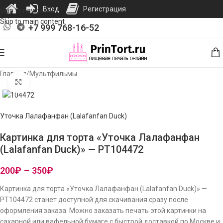
Вход
Регистрация
Skip to navigation
Skip to main content
+7 999 768-16-52
Главная
/
Мультфильмы
Нажмите, чтобы увеличить изображение
Уточка Лалафанфан (Lalafanfan Duck)
Картинка для торта «Уточка Лалафанфан
(Lalafanfan Duck)» — PT104472
200
₽
–
350
₽
Картинка для торта «Уточка Лалафанфан (Lalafanfan Duck)» —
PT104472 станет доступной для скачивания сразу после
оформления заказа. Можно заказать печать этой картинки на
сахарной или вафельной бумаге с быстрой доставкой по Москве и