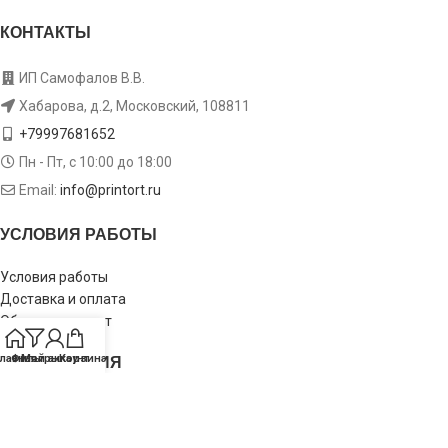
КОНТАКТЫ
ИП Самофалов В.В.
Хабарова, д.2, Московский, 108811
+79997681652
Пн - Пт, с 10:00 до 18:00
Email:
info@printort.ru
УСЛОВИЯ РАБОТЫ
Условия работы
Доставка и оплата
Обмен и возврат
ИНФОРМАЦИЯ
лавная
Фильтры
Мой аккаунт
Корзина
Пользовательское соглашение
Политика конфиденциальности