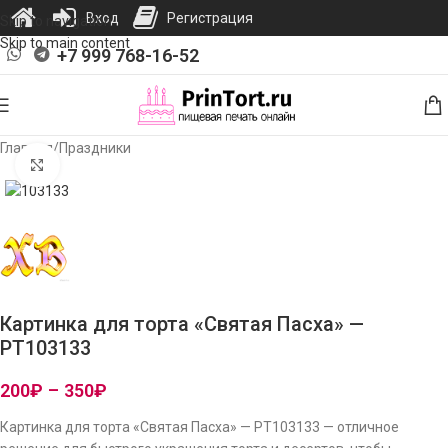
Вход
Регистрация
Skip to navigation
Skip to main content
+7 999 768-16-52
Главная
/
Праздники
Нажмите, чтобы увеличить изображение
Картинка для торта «Святая Пасха» —
PT103133
200
₽
–
350
₽
Картинка для торта «Святая Пасха» — PT103133 — отличное