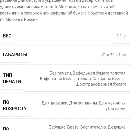
решение для быстрого украшения торта и десертов, чтобы
удивить именинника и гостей. Можно заказать печать этой
картинки на сахарной или вафельной бумаге с быстрой доставкой
по Москве и России.
ВЕС
0,1 кг
ГАБАРИТЫ
21 × 29 × 1 см
Без печати
,
Вафельная бумага толстая
,
ТИП
Вафельная бумага тонкая
,
Сахарная бумага
,
ПЕЧАТИ
Шокотрансферная бумага
ПО
Для девушки
,
Для женщины
,
Для мужчины
,
ВОЗРАСТУ
Для парня
Бабушке
,
Брату
,
Воспитателю
,
Дедушке
,
ПО