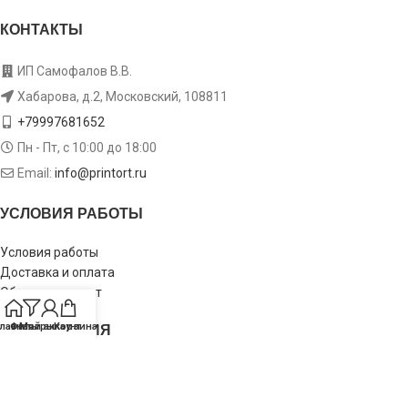
КОНТАКТЫ
ИП Самофалов В.В.
Хабарова, д.2, Московский, 108811
+79997681652
Пн - Пт, с 10:00 до 18:00
Email:
info@printort.ru
УСЛОВИЯ РАБОТЫ
Условия работы
Доставка и оплата
Обмен и возврат
ИНФОРМАЦИЯ
лавная
Фильтры
Мой аккаунт
Корзина
Пользовательское соглашение
Политика конфиденциальности