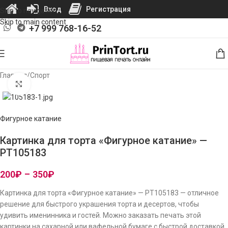
Вход
Регистрация
Skip to navigation
Skip to main content
+7 999 768-16-52
Главная
/
Спорт
Нажмите, чтобы увеличить изображение
Фигурное катание
Картинка для торта «Фигурное катание» —
PT105183
200
₽
–
350
₽
Картинка для торта «Фигурное катание» — PT105183 — отличное
решение для быстрого украшения торта и десертов, чтобы
удивить именинника и гостей. Можно заказать печать этой
картинки на сахарной или вафельной бумаге с быстрой доставкой