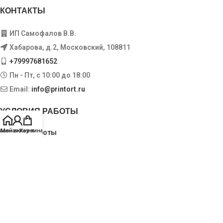
КОНТАКТЫ
ИП Самофалов В.В.
Хабарова, д.2, Московский, 108811
+79997681652
Пн - Пт, с 10:00 до 18:00
Email:
info@printort.ru
УСЛОВИЯ РАБОТЫ
лавная
Мой аккаунт
Корзина
Условия работы
Доставка и оплата
Обмен и возврат
ИНФОРМАЦИЯ
Пользовательское соглашение
Политика конфиденциальности
Контакты