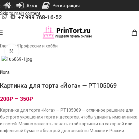
Вход
Регистрация
Skip to navigation
Skip to main content
+7 999 768-16-52
Главная
/
Профессии и хобби
Нажмите, чтобы увеличить изображение
Йога
Картинка для торта «Йога» — PT105069
200
₽
–
350
₽
Картинка для торта «Йога» — PT105069 — отличное решение для
быстрого украшения торта и десертов, чтобы удивить именинника
и гостей. Можно заказать печать этой картинки на сахарной или
вафельной бумаге с быстрой доставкой по Москве и России.