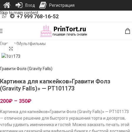
Вход
Регистрация
Skip to navigation
Skip to main content
+7 999 768-16-52
Главная
/
Мультфильмы
Нажмите, чтобы увеличить изображение
Гравити Фолз (Gravity Falls)
Картинка для капкейков»Гравити Фолз
(Gravity Falls)» — PT101173
200
₽
–
350
₽
Картинка для капкейков»Гравити Фолз (Gravity Falls)» — PT101173
— отличное решение для быстрого украшения торта и десертов,
чтобы удивить именинника и гостей. Можно заказать печать этой
картинки на сахарной или вафельной бумаге с быстрой доставкой