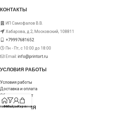
КОНТАКТЫ
ИП Самофалов В.В.
Хабарова, д.2, Московский, 108811
+79997681652
Пн - Пт, с 10:00 до 18:00
Email:
info@printort.ru
УСЛОВИЯ РАБОТЫ
Условия работы
Доставка и оплата
Обмен и возврат
ИНФОРМАЦИЯ
лавная
Фильтры
Мой аккаунт
Корзина
Пользовательское соглашение
Политика конфиденциальности