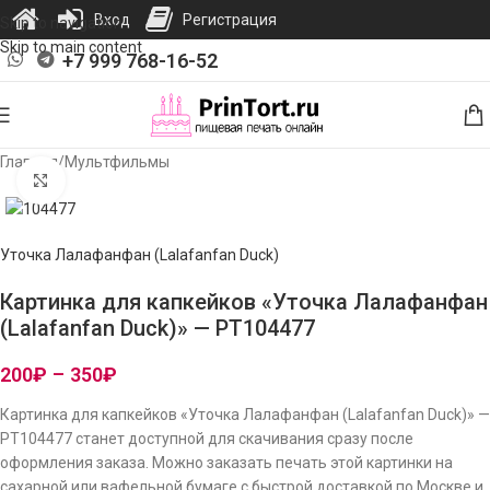
Вход
Регистрация
Skip to navigation
Skip to main content
+7 999 768-16-52
Главная
/
Мультфильмы
Нажмите, чтобы увеличить изображение
Уточка Лалафанфан (Lalafanfan Duck)
Картинка для капкейков «Уточка Лалафанфан
(Lalafanfan Duck)» — PT104477
200
₽
–
350
₽
Картинка для капкейков «Уточка Лалафанфан (Lalafanfan Duck)» —
PT104477 станет доступной для скачивания сразу после
оформления заказа. Можно заказать печать этой картинки на
сахарной или вафельной бумаге с быстрой доставкой по Москве и