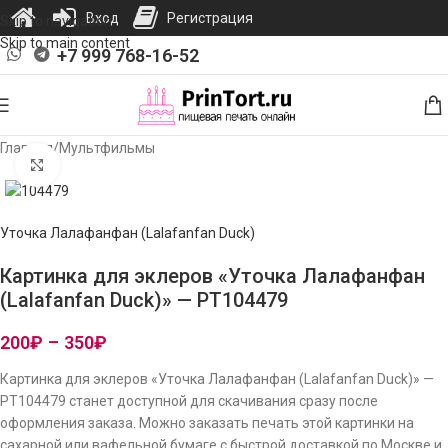
Вход
Регистрация
Skip to navigation
Skip to main content
+7 999 768-16-52
Главная
/
Мультфильмы
Нажмите, чтобы увеличить изображение
Уточка Лалафанфан (Lalafanfan Duck)
Картинка для эклеров «Уточка Лалафанфан
(Lalafanfan Duck)» — PT104479
200
₽
–
350
₽
Картинка для эклеров «Уточка Лалафанфан (Lalafanfan Duck)» —
PT104479 станет доступной для скачивания сразу после
оформления заказа. Можно заказать печать этой картинки на
сахарной или вафельной бумаге с быстрой доставкой по Москве и