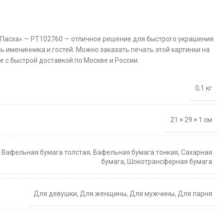
 Пасха» — PT102760 — отличное решение для быстрого украшения
ть именинника и гостей. Можно заказать печать этой картинки на
 с быстрой доставкой по Москве и России.
0,1 кг
21 × 29 × 1 см
,
Вафельная бумага толстая
,
Вафельная бумага тонкая
,
Сахарная
бумага
,
Шокотрансферная бумага
Для девушки
,
Для женщины
,
Для мужчины
,
Для парня