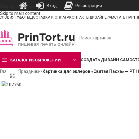
Вход
Регистрация
Skip to navigation
Skip to main content
СЛОВИЯ РАБОТЫ
ДОСТАВКА И ОПЛАТА
КОНТАКТЫ
ДИЗАЙНЕРАМ
СТАТЬ ПАРТ
СОЗДАТЬ ДИЗАЙН САМОСТ
КАТАЛОГ ИЗОБРАЖЕНИЙ
Главная
/
Праздники
/
Картинка для эклеров «Святая Пасха» — PT1
Нажмите, чтобы увеличить изображение