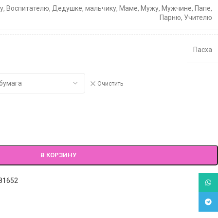
у
,
Воспитателю
,
Дедушке
,
мальчику
,
Маме
,
Мужу
,
Мужчине
,
Папе
,
Парню
,
Учителю
Пасха
Очистить
В КОРЗИНУ
81652
What
Tele