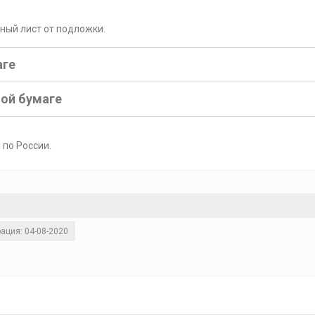
рный лист от подложки.
аге
ной бумаге
 по России.
ация: 04-08-2020