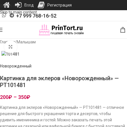
Вход
Регистрация
Skip to navigation
Skip to main content
+7 999 768-16-52
Главная
/
Малышам
Нажмите, чтобы увеличить изображение
Новорожденный
Картинка для эклеров «Новорожденный» —
PT101481
200
₽
–
350
₽
Картинка для эклеров «Новорожденный» — PT101481 — отличное
решение для быстрого украшения торта и десертов, чтобы
удивить именинника и гостей. Можно заказать печать этой
картинки на сахарной или вафельной бумаге с быстрой доставкой