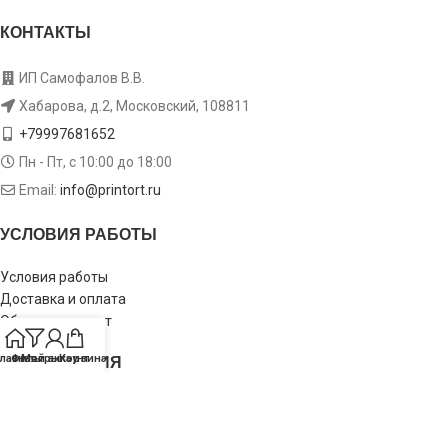
КОНТАКТЫ
ИП Самофалов В.В.
Хабарова, д.2, Московский, 108811
+79997681652
Пн - Пт, с 10:00 до 18:00
Email:
info@printort.ru
УСЛОВИЯ РАБОТЫ
Условия работы
Доставка и оплата
Обмен и возврат
ИНФОРМАЦИЯ
лавная
Фильтры
Мой аккаунт
Корзина
Пользовательское соглашение
Политика конфиденциальности