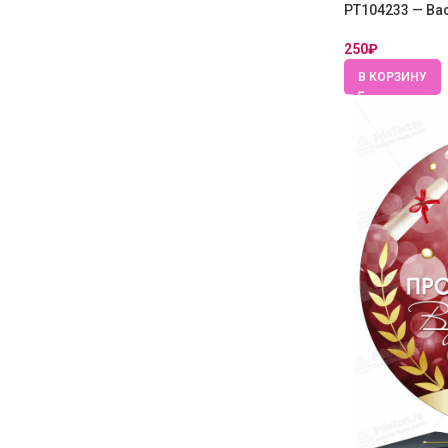
PT104233 — Ва
250
₽
В КОРЗИНУ