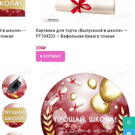
й в школе» —
Картинка для торта «Выпускной в школе» —
тонкая
PT104233 — Вафельная бумага тонкая
200
₽
В КОРЗИНУ
What
Tele