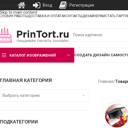
Вход
Регистрация
Skip to navigation
Skip to main content
СЛОВИЯ РАБОТЫ
ДОСТАВКА И ОПЛАТА
КОНТАКТЫ
ДИЗАЙНЕРАМ
СТАТЬ ПАРТ
СОЗДАТЬ ДИЗАЙН САМОСТ
КАТАЛОГ ИЗОБРАЖЕНИЙ
ГЛАВНАЯ КАТЕГОРИЯ
Главная
/
Товар
Выбрать категорию
ПОДКАТЕГОРИИ