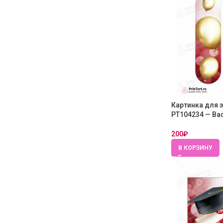
Картинка для 
PT104234 — Ва
200
₽
В КОРЗИНУ