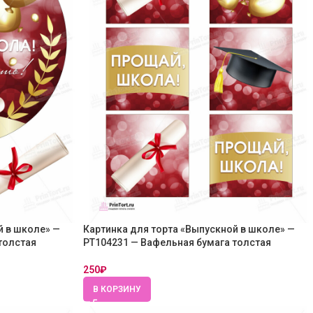
й в школе» —
Картинка для торта «Выпускной в школе» —
толстая
PT104231 — Вафельная бумага толстая
250
₽
В КОРЗИНУ