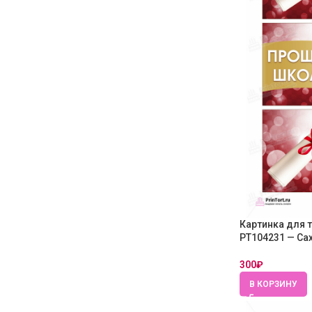
Картинка для 
PT104231 — Са
300
₽
В КОРЗИНУ