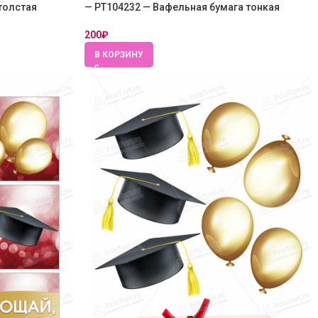
толстая
— PT104232 — Вафельная бумага тонкая
200
₽
В КОРЗИНУ