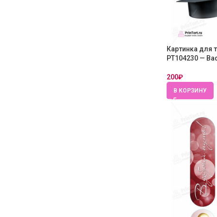
Картинка для 
PT104230 — Ва
200
₽
В КОРЗИНУ