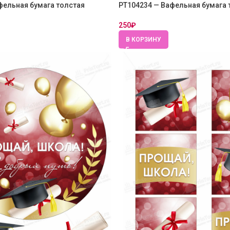
фельная бумага толстая
PT104234 — Вафельная бумага 
250
₽
В КОРЗИНУ