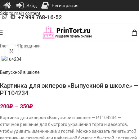
Вход
Регистрация
Skip to navigation
Skip to main content
+7 999 768-16-52
Главная
/
Праздники
Нажмите, чтобы увеличить изображение
Выпускной в школе
Картинка для эклеров «Выпускной в школе» —
PT104234
200
₽
–
350
₽
Картинка для эклеров «Выпускной в школе» — PT104234 —
отличное решение для быстрого украшения торта и десертов,
чтобы удивить именинника и гостей. Можно заказать печать этой
картинки на сахарной или вафельной бумаге с быстрой доставкой