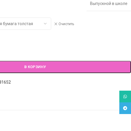
Выпускной в школе
Очистить
В КОРЗИНУ
81652
What
Tele