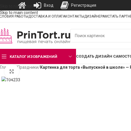
Вход
Регистрация
Skip to navigation
Skip to main content
СЛОВИЯ РАБОТЫ
ДОСТАВКА И ОПЛАТА
КОНТАКТЫ
ДИЗАЙНЕРАМ
СТАТЬ ПАРТ
СОЗДАТЬ ДИЗАЙН САМОСТ
КАТАЛОГ ИЗОБРАЖЕНИЙ
Главная
/
Праздники
/
Картинка для торта «Выпускной в школе» —
Нажмите, чтобы увеличить изображение