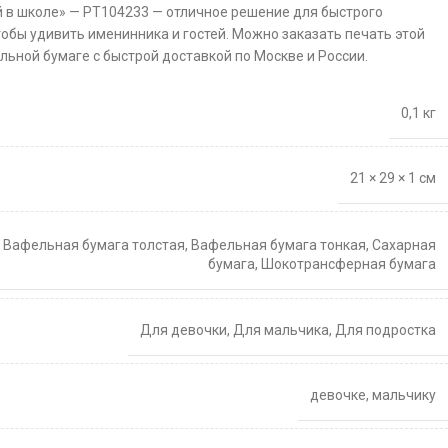
й в школе» — PT104233 — отличное решение для быстрого
тобы удивить именинника и гостей. Можно заказать печать этой
льной бумаге с быстрой доставкой по Москве и России.
0,1 кг
21 × 29 × 1 см
,
Вафельная бумага толстая
,
Вафельная бумага тонкая
,
Сахарная
бумага
,
Шокотрансферная бумага
Для девочки
,
Для мальчика
,
Для подростка
девочке
,
мальчику