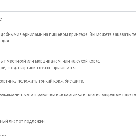
е
ъедобными чернилами на пищевом принтере. Вы можете заказать пе
 дня.
ыт мастикой или марципаном, или на сухой корж.
ой, тогда картинка лучше приклеится.
картинку положить тонкий корж бисквита.
высыхания, мы отправляем все картинки в плотно закрытом пакете
рный лист от подложки.