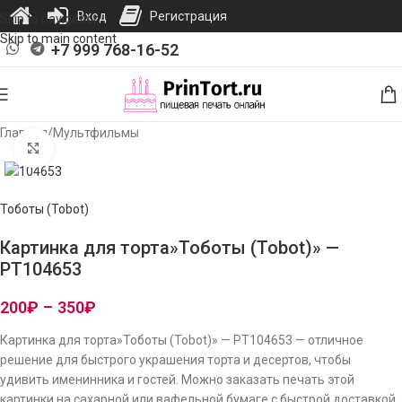
Вход
Регистрация
Skip to navigation
Skip to main content
+7 999 768-16-52
Главная
/
Мультфильмы
Нажмите, чтобы увеличить изображение
Тоботы (Tobot)
Картинка для торта»Тоботы (Tobot)» —
PT104653
200
₽
–
350
₽
Картинка для торта»Тоботы (Tobot)» — PT104653 — отличное
решение для быстрого украшения торта и десертов, чтобы
удивить именинника и гостей. Можно заказать печать этой
картинки на сахарной или вафельной бумаге с быстрой доставкой