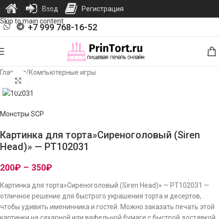
Вход
Регистрация
Skip to navigation
Skip to main content
+7 999 768-16-52
Главная
/
Компьютерные игры
Нажмите, чтобы увеличить изображение
Монстры SCP
Картинка для торта»Сиреноголовый (Siren
Head)» — PT102031
200
₽
–
350
₽
Картинка для торта»Сиреноголовый (Siren Head)» — PT102031 —
отличное решение для быстрого украшения торта и десертов,
чтобы удивить именинника и гостей. Можно заказать печать этой
картинки на сахарной или вафельной бумаге с быстрой доставкой