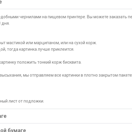
е
ъедобными чернилами на пищевом принтере. Вы можете заказать пе
 дня.
ыт мастикой или марципаном, или на сухой корж.
ой, тогда картинка лучше приклеится.
картинку положить тонкий корж бисквита.
высыхания, мы отправляем все картинки в плотно закрытом пакете
рный лист от подложки.
аге
ной бумаге