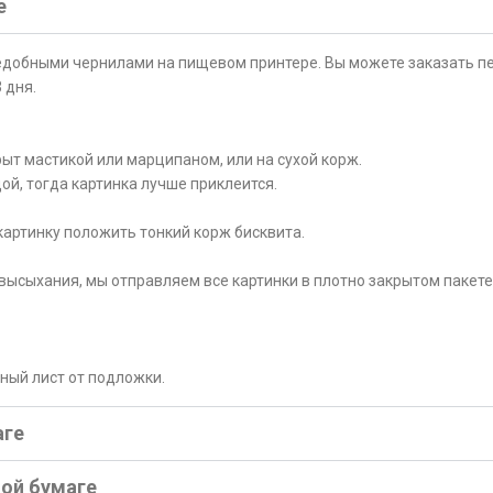
е
ъедобными чернилами на пищевом принтере. Вы можете заказать пе
 дня.
ыт мастикой или марципаном, или на сухой корж.
ой, тогда картинка лучше приклеится.
картинку положить тонкий корж бисквита.
высыхания, мы отправляем все картинки в плотно закрытом пакете
рный лист от подложки.
аге
ной бумаге