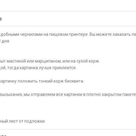
е
ъедобными чернилами на пищевом принтере. Вы можете заказать пе
 дня.
ыт мастикой или марципаном, или на сухой корж.
ой, тогда картинка лучше приклеится.
картинку положить тонкий корж бисквита.
высыхания, мы отправляем все картинки в плотно закрытом пакете
рный лист от подложки.