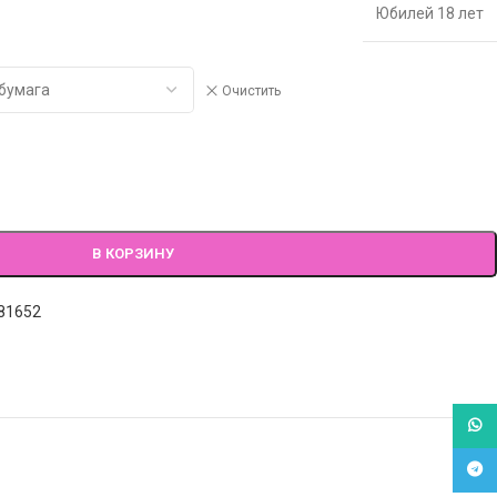
Юбилей 18 лет
Очистить
В КОРЗИНУ
81652
What
Tele