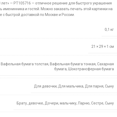
8 лет» — PT105716 — отличное решение для быстрого украшения
ть именинника и гостей. Можно заказать печать этой картинки на
 с быстрой доставкой по Москве и России.
0,1 кг
21 × 29 × 1 см
,
Вафельная бумага толстая
,
Вафельная бумага тонкая
,
Сахарная
бумага
,
Шокотрансферная бумага
Для девочки
,
Для мальчика
,
Для парня
,
Сыну
Брату
,
девочке
,
Дочери
,
мальчику
,
Парню
,
Сестре
,
Сыну