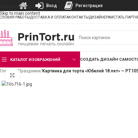
Вход
Регистрация
Skip to navigation
Skip to main content
СЛОВИЯ РАБОТЫ
ДОСТАВКА И ОПЛАТА
КОНТАКТЫ
ДИЗАЙНЕРАМ
СТАТЬ ПАРТ
СОЗДАТЬ ДИЗАЙН САМОСТ
КАТАЛОГ ИЗОБРАЖЕНИЙ
Главная
/
Праздники
/
Картинка для торта «Юбилей 18 лет» — PT10
Нажмите, чтобы увеличить изображение