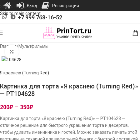
Вход
Регистрация
Skip to navigation
Skip to main content
+7 999 768-16-52
Главная
/
Мультфильмы
Нажмите, чтобы увеличить изображение
Я краснею (Turning Red)
Картинка для торта «Я краснею (Turning Red)»
— PT104628
200
₽
–
350
₽
Картинка для торта «Я краснею (Turning Red)» — PT104628 —
отличное решение для быстрого украшения торта и десертов,
чтобы удивить именинника и гостей. Можно заказать печать этой
картинки на сахарной или вафельной бумаге с быстрой доставкой