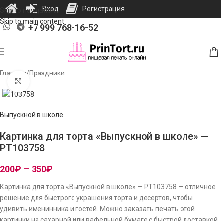
Вход
Регистрация
Skip to navigation
Skip to main content
+7 999 768-16-52
Главная
/
Праздники
Нажмите, чтобы увеличить изображение
Выпускной в школе
Картинка для торта «Выпускной в школе» —
PT103758
200
₽
–
350
₽
Картинка для торта «Выпускной в школе» — PT103758 — отличное
решение для быстрого украшения торта и десертов, чтобы
удивить именинника и гостей. Можно заказать печать этой
картинки на сахарной или вафельной бумаге с быстрой доставкой