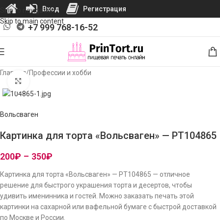
Вход
Регистрация
Skip to navigation
Skip to main content
+7 999 768-16-52
Главная
/
Профессии и хобби
Нажмите, чтобы увеличить изображение
Вольсваген
Картинка для торта «Вольсваген» — PT104865
200
₽
–
350
₽
Картинка для торта «Вольсваген» — PT104865 — отличное
решение для быстрого украшения торта и десертов, чтобы
удивить именинника и гостей. Можно заказать печать этой
картинки на сахарной или вафельной бумаге с быстрой доставкой
по Москве и России.