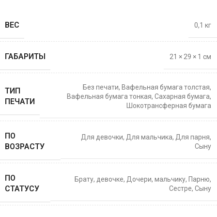
ВЕС
0,1 кг
ГАБАРИТЫ
21 × 29 × 1 см
Без печати
,
Вафельная бумага толстая
,
ТИП
Вафельная бумага тонкая
,
Сахарная бумага
,
ПЕЧАТИ
Шокотрансферная бумага
ПО
Для девочки
,
Для мальчика
,
Для парня
,
ВОЗРАСТУ
Сыну
ПО
Брату
,
девочке
,
Дочери
,
мальчику
,
Парню
,
СТАТУСУ
Сестре
,
Сыну