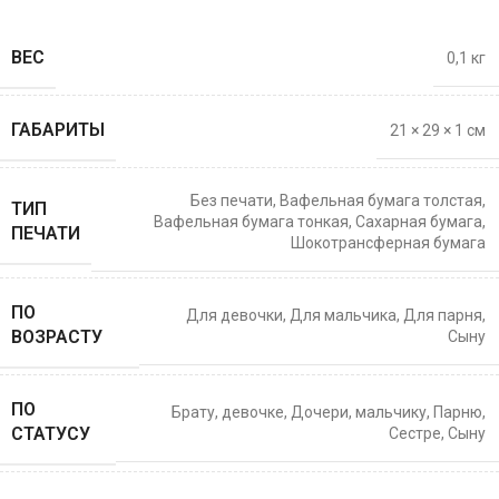
ВЕС
0,1 кг
ГАБАРИТЫ
21 × 29 × 1 см
Без печати
,
Вафельная бумага толстая
,
ТИП
Вафельная бумага тонкая
,
Сахарная бумага
,
ПЕЧАТИ
Шокотрансферная бумага
ПО
Для девочки
,
Для мальчика
,
Для парня
,
ВОЗРАСТУ
Сыну
ПО
Брату
,
девочке
,
Дочери
,
мальчику
,
Парню
,
СТАТУСУ
Сестре
,
Сыну