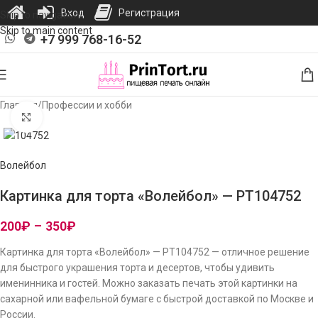
Вход
Регистрация
Skip to navigation
Skip to main content
+7 999 768-16-52
Главная
/
Профессии и хобби
Нажмите, чтобы увеличить изображение
Волейбол
Картинка для торта «Волейбол» — PT104752
200
₽
–
350
₽
Картинка для торта «Волейбол» — PT104752 — отличное решение
для быстрого украшения торта и десертов, чтобы удивить
именинника и гостей. Можно заказать печать этой картинки на
сахарной или вафельной бумаге с быстрой доставкой по Москве и
России.