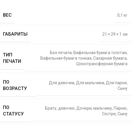
ВЕС
0,1 кг
ГАБАРИТЫ
21 × 29 × 1 см
Без печати
,
Вафельная бумага толстая
,
ТИП
Вафельная бумага тонкая
,
Сахарная бумага
,
ПЕЧАТИ
Шокотрансферная бумага
ПО
Для девочки
,
Для мальчика
,
Для парня
,
ВОЗРАСТУ
Сыну
ПО
Брату
,
девочке
,
Дочери
,
мальчику
,
Парню
,
СТАТУСУ
Сестре
,
Сыну