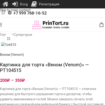
Вход
Регистрация
Skip to navigation
Skip to main content
+7 999 768-16-52
Главная
/
Супергерои
Нажмите, чтобы увеличить изображение
Веном (Venom)
Картинка для торта «Веном (Venom)» —
PT104515
200
₽
–
350
₽
Картинка для торта «Веном (Venom)» — PT104515 — отличное
решение для быстрого украшения торта и десертов, чтобы
удивить именинника и гостей. Можно заказать печать этой
картинки на сахарной или вафельной бумаге с быстрой доставкой