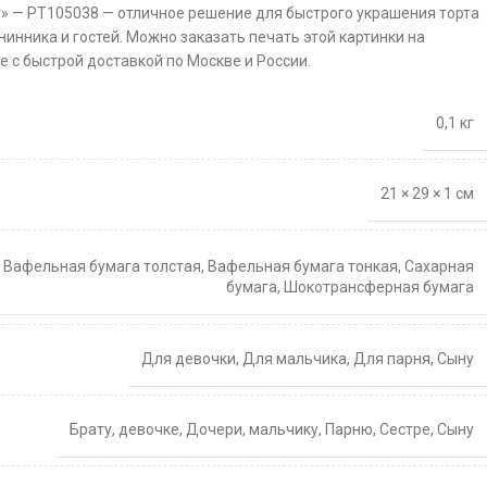
т» — PT105038 — отличное решение для быстрого украшения торта
нинника и гостей. Можно заказать печать этой картинки на
 с быстрой доставкой по Москве и России.
0,1 кг
21 × 29 × 1 см
,
Вафельная бумага толстая
,
Вафельная бумага тонкая
,
Сахарная
бумага
,
Шокотрансферная бумага
Для девочки
,
Для мальчика
,
Для парня
,
Сыну
Брату
,
девочке
,
Дочери
,
мальчику
,
Парню
,
Сестре
,
Сыну