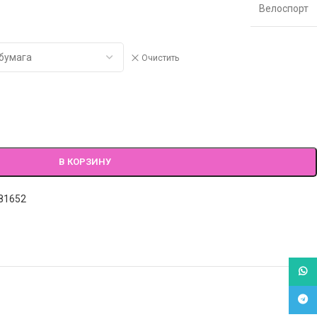
Велоспорт
Очистить
В КОРЗИНУ
81652
What
Tele