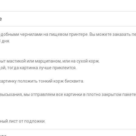
е
ъедобными чернилами на пищевом принтере. Вы можете заказать пе
 дня.
ыт мастикой или марципаном, или на сухой корж.
ой, тогда картинка лучше приклеится.
картинку положить тонкий корж бисквита.
высыхания, мы отправляем все картинки в плотно закрытом пакете
рный лист от подложки.