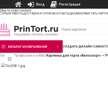
Вход
Регистрация
Skip to navigation
Skip to main content
СЛОВИЯ РАБОТЫ
ДОСТАВКА И ОПЛАТА
КОНТАКТЫ
ДИЗАЙНЕРАМ
СТАТЬ ПАРТ
СОЗДАТЬ ДИЗАЙН САМОСТ
КАТАЛОГ ИЗОБРАЖЕНИЙ
Главная
/
Профессии и хобби
/
Картинка для торта «Велоспорт» — 
Нажмите, чтобы увеличить изображение