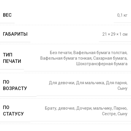
ВЕС
0,1 кг
ГАБАРИТЫ
21 × 29 × 1 см
Без печати
,
Вафельная бумага толстая
,
ТИП
Вафельная бумага тонкая
,
Сахарная бумага
,
ПЕЧАТИ
Шокотрансферная бумага
ПО
Для девочки
,
Для мальчика
,
Для парня
,
ВОЗРАСТУ
Сыну
ПО
Брату
,
девочке
,
Дочери
,
мальчику
,
Парню
,
СТАТУСУ
Сестре
,
Сыну