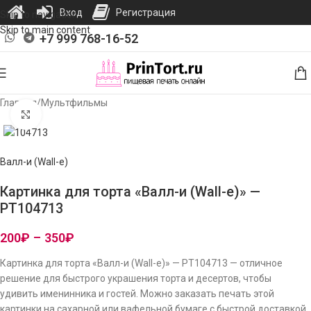
Вход
Регистрация
Skip to navigation
Skip to main content
+7 999 768-16-52
Главная
/
Мультфильмы
Нажмите, чтобы увеличить изображение
Валл-и (Wall-e)
Картинка для торта «Валл-и (Wall-e)» —
PT104713
200
₽
–
350
₽
Картинка для торта «Валл-и (Wall-e)» — PT104713 — отличное
решение для быстрого украшения торта и десертов, чтобы
удивить именинника и гостей. Можно заказать печать этой
картинки на сахарной или вафельной бумаге с быстрой доставкой