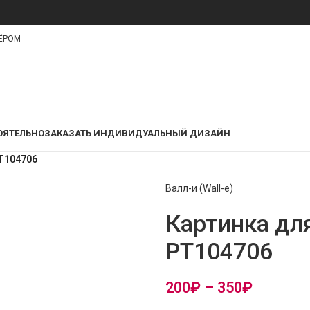
НЁРОМ
ОЯТЕЛЬНО
ЗАКАЗАТЬ ИНДИВИДУАЛЬНЫЙ ДИЗАЙН
PT104706
Валл-и (Wall-e)
Картинка для
PT104706
200
₽
–
350
₽