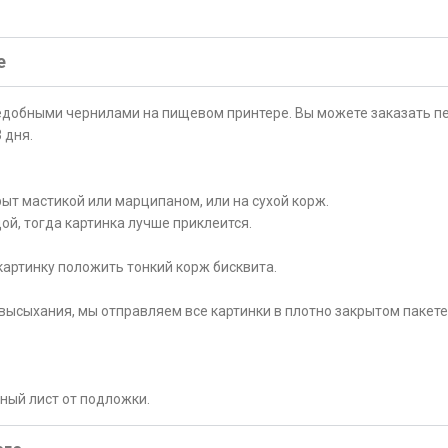
е
ъедобными чернилами на пищевом принтере. Вы можете заказать пе
 дня.
ыт мастикой или марципаном, или на сухой корж.
ой, тогда картинка лучше приклеится.
картинку положить тонкий корж бисквита.
высыхания, мы отправляем все картинки в плотно закрытом пакете
рный лист от подложки.