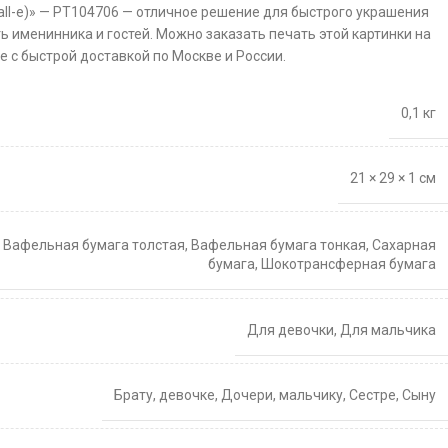
all-e)» — PT104706 — отличное решение для быстрого украшения
ть именинника и гостей. Можно заказать печать этой картинки на
 с быстрой доставкой по Москве и России.
0,1 кг
21 × 29 × 1 см
,
Вафельная бумага толстая
,
Вафельная бумага тонкая
,
Сахарная
бумага
,
Шокотрансферная бумага
Для девочки
,
Для мальчика
Брату
,
девочке
,
Дочери
,
мальчику
,
Сестре
,
Сыну