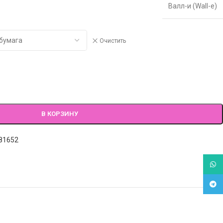
Валл-и (Wall-e)
Очистить
В КОРЗИНУ
81652
What
Tele