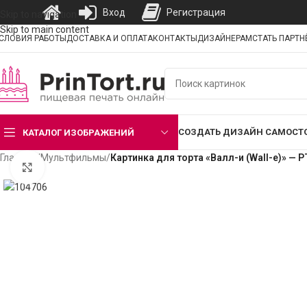
Вход
Регистрация
Skip to navigation
Skip to main content
СЛОВИЯ РАБОТЫ
ДОСТАВКА И ОПЛАТА
КОНТАКТЫ
ДИЗАЙНЕРАМ
СТАТЬ ПАРТ
СОЗДАТЬ ДИЗАЙН САМОСТ
КАТАЛОГ ИЗОБРАЖЕНИЙ
Главная
/
Мультфильмы
/
Картинка для торта «Валл-и (Wall-e)» — 
Нажмите, чтобы увеличить изображение