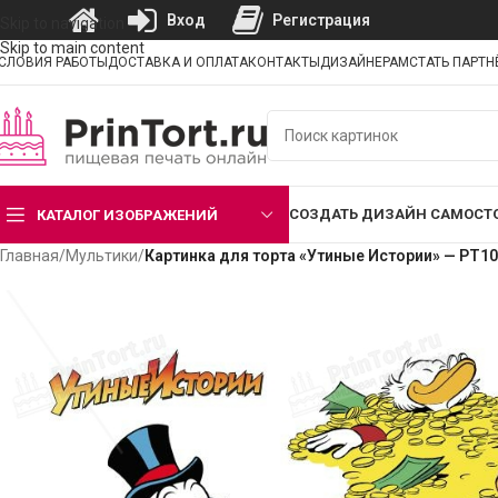
Вход
Регистрация
Skip to navigation
Skip to main content
СЛОВИЯ РАБОТЫ
ДОСТАВКА И ОПЛАТА
КОНТАКТЫ
ДИЗАЙНЕРАМ
СТАТЬ ПАРТ
СОЗДАТЬ ДИЗАЙН САМОСТ
КАТАЛОГ ИЗОБРАЖЕНИЙ
Главная
/
Мультики
/
Картинка для торта «Утиные Истории» — PT1