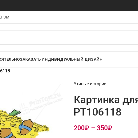
НЁРОМ
ОЯТЕЛЬНО
ЗАКАЗАТЬ ИНДИВИДУАЛЬНЫЙ ДИЗАЙН
06118
Утиные истории
Картинка дл
PT106118
200
₽
–
350
₽