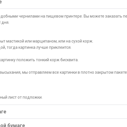
е
ъедобными чернилами на пищевом принтере. Вы можете заказать пе
 дня.
ыт мастикой или марципаном, или на сухой корж.
ой, тогда картинка лучше приклеится.
картинку положить тонкий корж бисквита.
высыхания, мы отправляем все картинки в плотно закрытом пакете
рный лист от подложки.
аге
ной бумаге