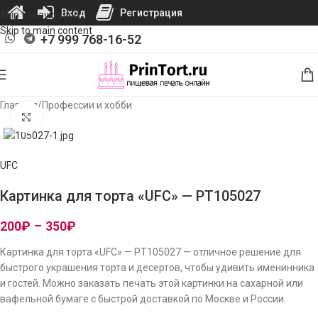
Вход
Регистрация
Skip to navigation
Skip to main content
+7 999 768-16-52
Главная
/
Профессии и хобби
Нажмите, чтобы увеличить изображение
UFC
Картинка для торта «UFC» — PT105027
200
₽
–
350
₽
Картинка для торта «UFC» — PT105027 — отличное решение для
быстрого украшения торта и десертов, чтобы удивить именинника
и гостей. Можно заказать печать этой картинки на сахарной или
вафельной бумаге с быстрой доставкой по Москве и России.