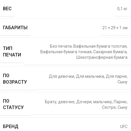
ВЕС
0,1 кг
ГАБАРИТЫ
21 × 29 × 1 см
Без печати
,
Вафельная бумага толстая
,
ТИП
Вафельная бумага тонкая
,
Сахарная бумага
,
ПЕЧАТИ
Шокотрансферная бумага
ПО
Для девочки
,
Для мальчика
,
Для парня
,
ВОЗРАСТУ
Сыну
ПО
Брату
,
девочке
,
Дочери
,
мальчику
,
Парню
,
СТАТУСУ
Сестре
,
Сыну
БРЕНД
UFC