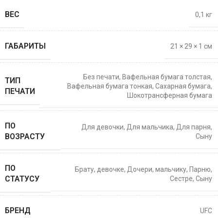
ВЕС
0,1 кг
ГАБАРИТЫ
21 × 29 × 1 см
Без печати
,
Вафельная бумага толстая
,
ТИП
Вафельная бумага тонкая
,
Сахарная бумага
,
ПЕЧАТИ
Шокотрансферная бумага
ПО
Для девочки
,
Для мальчика
,
Для парня
,
ВОЗРАСТУ
Сыну
ПО
Брату
,
девочке
,
Дочери
,
мальчику
,
Парню
,
СТАТУСУ
Сестре
,
Сыну
БРЕНД
UFC