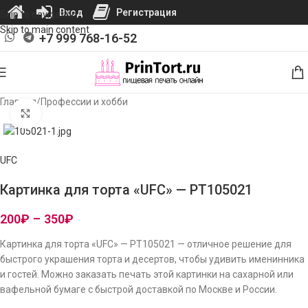
Вход
Регистрация
Skip to navigation
Skip to main content
+7 999 768-16-52
Главная
/
Профессии и хобби
Нажмите, чтобы увеличить изображение
UFC
Картинка для торта «UFC» — PT105021
200
₽
–
350
₽
Картинка для торта «UFC» — PT105021 — отличное решение для
быстрого украшения торта и десертов, чтобы удивить именинника
и гостей. Можно заказать печать этой картинки на сахарной или
вафельной бумаге с быстрой доставкой по Москве и России.