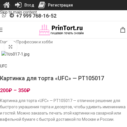
Вход
Регистрация
Skip to navigation
Skip to main content
+7 999 768-16-52
Главная
/
Профессии и хобби
Нажмите, чтобы увеличить изображение
UFC
Картинка для торта «UFC» — PT105017
200
₽
–
350
₽
Картинка для торта «UFC» — PT105017 — отличное решение для
быстрого украшения торта и десертов, чтобы удивить именинника
и гостей. Можно заказать печать этой картинки на сахарной или
вафельной бумаге с быстрой доставкой по Москве и России.