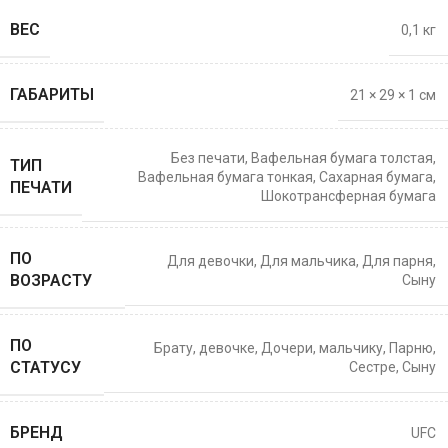
ВЕС
0,1 кг
ГАБАРИТЫ
21 × 29 × 1 см
Без печати
,
Вафельная бумага толстая
,
ТИП
Вафельная бумага тонкая
,
Сахарная бумага
,
ПЕЧАТИ
Шокотрансферная бумага
ПО
Для девочки
,
Для мальчика
,
Для парня
,
ВОЗРАСТУ
Сыну
ПО
Брату
,
девочке
,
Дочери
,
мальчику
,
Парню
,
СТАТУСУ
Сестре
,
Сыну
БРЕНД
UFC