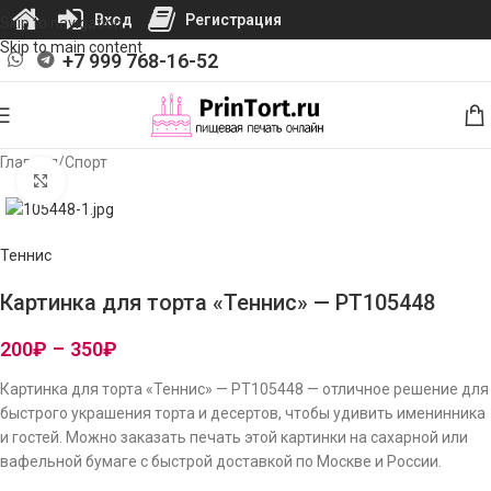
Вход
Регистрация
Skip to navigation
Skip to main content
+7 999 768-16-52
Главная
/
Спорт
Нажмите, чтобы увеличить изображение
Теннис
Картинка для торта «Теннис» — PT105448
200
₽
–
350
₽
Картинка для торта «Теннис» — PT105448 — отличное решение для
быстрого украшения торта и десертов, чтобы удивить именинника
и гостей. Можно заказать печать этой картинки на сахарной или
вафельной бумаге с быстрой доставкой по Москве и России.