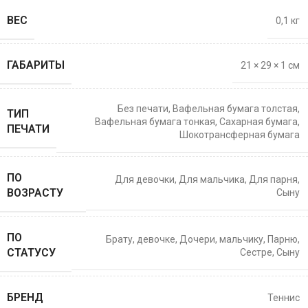
ВЕС
0,1 кг
ГАБАРИТЫ
21 × 29 × 1 см
Без печати
,
Вафельная бумага толстая
,
ТИП
Вафельная бумага тонкая
,
Сахарная бумага
,
ПЕЧАТИ
Шокотрансферная бумага
ПО
Для девочки
,
Для мальчика
,
Для парня
,
ВОЗРАСТУ
Сыну
ПО
Брату
,
девочке
,
Дочери
,
мальчику
,
Парню
,
СТАТУСУ
Сестре
,
Сыну
БРЕНД
Теннис