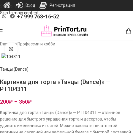
Вход
Регистрация
Skip to navigation
Skip to main content
+7 999 768-16-52
Главная
/
Профессии и хобби
Нажмите, чтобы увеличить изображение
Танцы (Dance)
Картинка для торта «Танцы (Dance)» —
PT104311
200
₽
–
350
₽
Картинка для торта «Танцы (Dance)» — PT104311 — отличное
решение для быстрого украшения торта и десертов, чтобы
удивить именинника и гостей. Можно заказать печать этой
картинки на сахарной или вафельной бумаге с быстрой доставкой