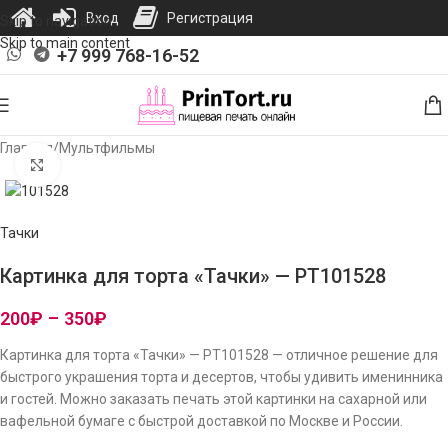
Вход
Регистрация
Skip to navigation
Skip to main content
+7 999 768-16-52
Главная
/
Мультфильмы
Нажмите, чтобы увеличить изображение
Тачки
Картинка для торта «Тачки» — PT101528
200
₽
–
350
₽
Картинка для торта «Тачки» — PT101528 — отличное решение для
быстрого украшения торта и десертов, чтобы удивить именинника
и гостей. Можно заказать печать этой картинки на сахарной или
вафельной бумаге с быстрой доставкой по Москве и России.