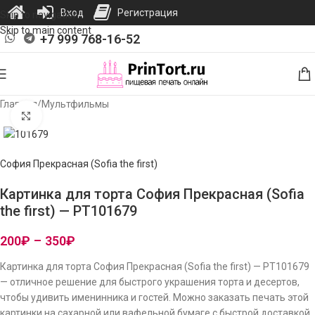
Вход
Регистрация
Skip to navigation
Skip to main content
+7 999 768-16-52
Главная
/
Мультфильмы
Нажмите, чтобы увеличить изображение
София Прекрасная (Sofia the first)
Картинка для торта София Прекрасная (Sofia
the first) — PT101679
200
₽
–
350
₽
Картинка для торта София Прекрасная (Sofia the first) — PT101679
— отличное решение для быстрого украшения торта и десертов,
чтобы удивить именинника и гостей. Можно заказать печать этой
картинки на сахарной или вафельной бумаге с быстрой доставкой