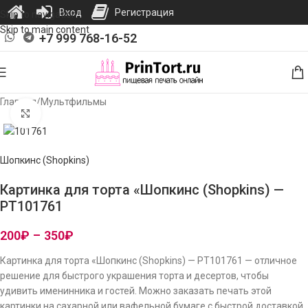
Вход
Регистрация
Skip to navigation
Skip to main content
+7 999 768-16-52
Главная
/
Мультфильмы
Нажмите, чтобы увеличить изображение
Шопкинс (Shopkins)
Картинка для торта «Шопкинс (Shopkins) —
PT101761
200
₽
–
350
₽
Картинка для торта «Шопкинс (Shopkins) — PT101761 — отличное
решение для быстрого украшения торта и десертов, чтобы
удивить именинника и гостей. Можно заказать печать этой
картинки на сахарной или вафельной бумаге с быстрой доставкой