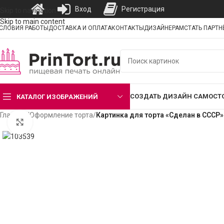
Вход
Регистрация
Skip to navigation
Skip to main content
СЛОВИЯ РАБОТЫ
ДОСТАВКА И ОПЛАТА
КОНТАКТЫ
ДИЗАЙНЕРАМ
СТАТЬ ПАРТ
СОЗДАТЬ ДИЗАЙН САМОСТ
КАТАЛОГ ИЗОБРАЖЕНИЙ
Главная
/
Оформление торта
/
Картинка для торта «Сделан в СССР
Нажмите, чтобы увеличить изображение