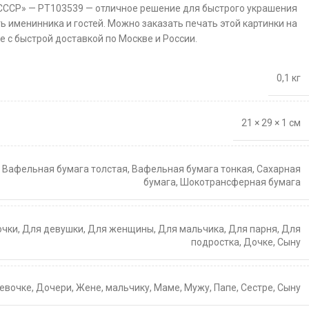
 СССР» — PT103539 — отличное решение для быстрого украшения
ть именинника и гостей. Можно заказать печать этой картинки на
 с быстрой доставкой по Москве и России.
0,1 кг
21 × 29 × 1 см
,
Вафельная бумага толстая
,
Вафельная бумага тонкая
,
Сахарная
бумага
,
Шокотрансферная бумага
очки
,
Для девушки
,
Для женщины
,
Для мальчика
,
Для парня
,
Для
подростка
,
Дочке
,
Сыну
евочке
,
Дочери
,
Жене
,
мальчику
,
Маме
,
Мужу
,
Папе
,
Сестре
,
Сыну