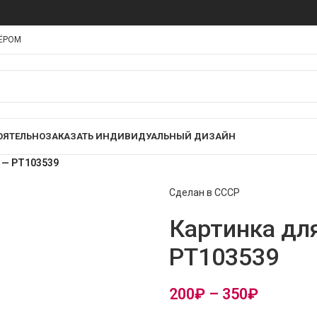
НЁРОМ
ОЯТЕЛЬНО
ЗАКАЗАТЬ ИНДИВИДУАЛЬНЫЙ ДИЗАЙН
» — PT103539
Сделан в СССР
Картинка дл
PT103539
200
₽
–
350
₽