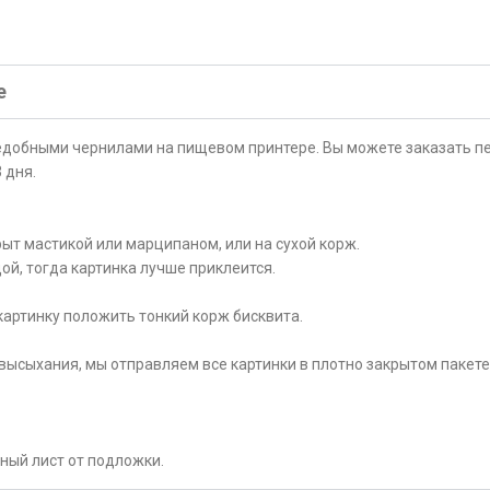
е
ъедобными чернилами на пищевом принтере. Вы можете заказать пе
 дня.
ыт мастикой или марципаном, или на сухой корж.
ой, тогда картинка лучше приклеится.
картинку положить тонкий корж бисквита.
высыхания, мы отправляем все картинки в плотно закрытом пакете
рный лист от подложки.