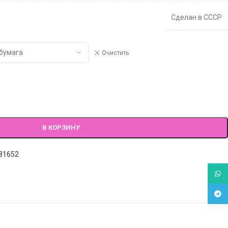
Сделан в СССР
Очистить
В КОРЗИНУ
81652
What
Tele