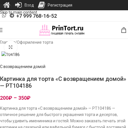
Вход
Регистрация
Skip to navigation
Skip to main content
+7 999 768-16-52
Главная
/
Оформление торта
Нажмите, чтобы увеличить изображение
С возвращением домой
Картинка для торта «С возвращением домой»
— PT104186
200
₽
–
350
₽
Картинка для торта «С возвращением домой» — PT104186 —
отличное решение для быстрого украшения торта и десертов,
чтобы удивить именинника и гостей. Можно заказать печать этой
картинки на сахарной или вафельной бумаге с быстрой доставкой