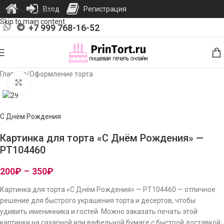
Вход
Регистрация
Skip to navigation
Skip to main content
+7 999 768-16-52
Главная
/
Оформление торта
Нажмите, чтобы увеличить изображение
С Днём Рождения
Картинка для торта «С Днём Рождения» —
PT104460
200
₽
–
350
₽
Картинка для торта «С Днём Рождения» — PT104460 — отличное
решение для быстрого украшения торта и десертов, чтобы
удивить именинника и гостей. Можно заказать печать этой
картинки на сахарной или вафельной бумаге с быстрой доставкой