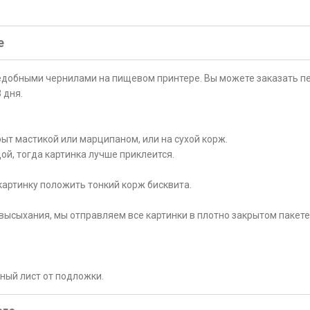
е
ъедобными чернилами на пищевом принтере. Вы можете заказать пе
 дня.
ыт мастикой или марципаном, или на сухой корж.
ой, тогда картинка лучше приклеится.
картинку положить тонкий корж бисквита.
высыхания, мы отправляем все картинки в плотно закрытом пакете
рный лист от подложки.