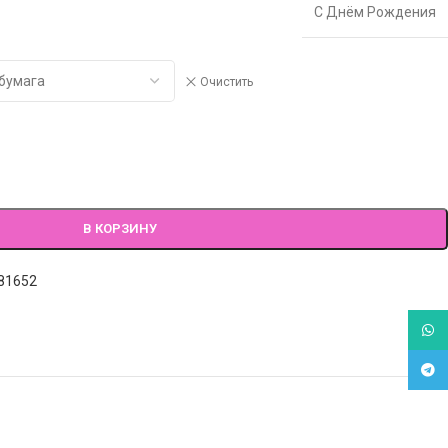
С Днём Рождения
Очистить
В КОРЗИНУ
81652
What
Tele