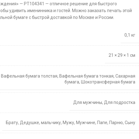
ождения» — PT104341 — отличное решение для быстрого
тобы удивить именинника и гостей. Можно заказать печать этой
льной бумаге с быстрой доставкой по Москве и России.
0,1 кг
21 × 29 × 1 см
,
Вафельная бумага толстая
,
Вафельная бумага тонкая
,
Сахарная
бумага
,
Шокотрансферная бумага
Для мужчины
,
Для подростка
Брату
,
Дедушке
,
мальчику
,
Мужу
,
Мужчине
,
Папе
,
Парню
,
Сыну