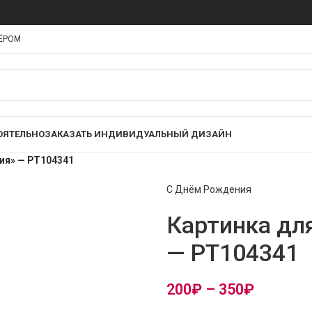
НЁРОМ
ОЯТЕЛЬНО
ЗАКАЗАТЬ ИНДИВИДУАЛЬНЫЙ ДИЗАЙН
ия» — PT104341
С Днём Рождения
Картинка дл
— PT104341
200
₽
–
350
₽