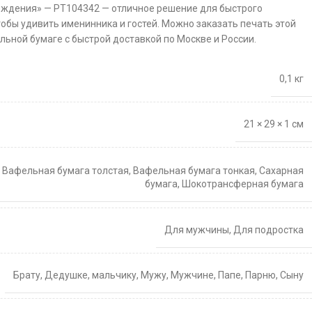
ождения» — PT104342 — отличное решение для быстрого
тобы удивить именинника и гостей. Можно заказать печать этой
льной бумаге с быстрой доставкой по Москве и России.
0,1 кг
21 × 29 × 1 см
,
Вафельная бумага толстая
,
Вафельная бумага тонкая
,
Сахарная
бумага
,
Шокотрансферная бумага
Для мужчины
,
Для подростка
Брату
,
Дедушке
,
мальчику
,
Мужу
,
Мужчине
,
Папе
,
Парню
,
Сыну