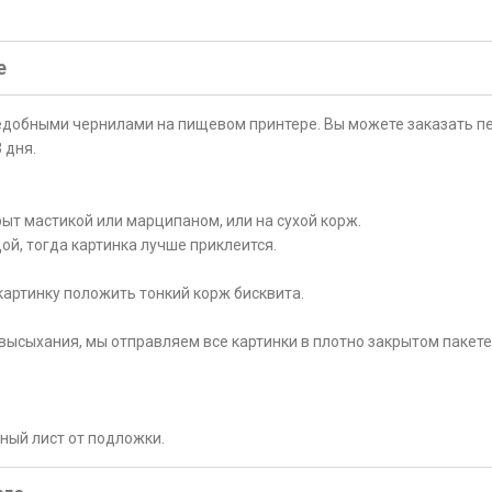
е
ъедобными чернилами на пищевом принтере. Вы можете заказать пе
 дня.
ыт мастикой или марципаном, или на сухой корж.
ой, тогда картинка лучше приклеится.
картинку положить тонкий корж бисквита.
высыхания, мы отправляем все картинки в плотно закрытом пакете
рный лист от подложки.