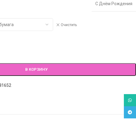
С Днём Рождения
Очистить
В КОРЗИНУ
81652
What
Tele