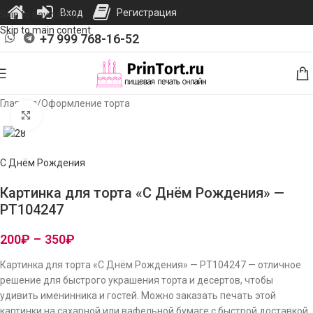
Вход
Регистрация
Skip to navigation
Skip to main content
+7 999 768-16-52
Главная
/
Оформление торта
Нажмите, чтобы увеличить изображение
С Днём Рождения
Картинка для торта «С Днём Рождения» —
PT104247
200
₽
–
350
₽
Картинка для торта «С Днём Рождения» — PT104247 — отличное
решение для быстрого украшения торта и десертов, чтобы
удивить именинника и гостей. Можно заказать печать этой
картинки на сахарной или вафельной бумаге с быстрой доставкой