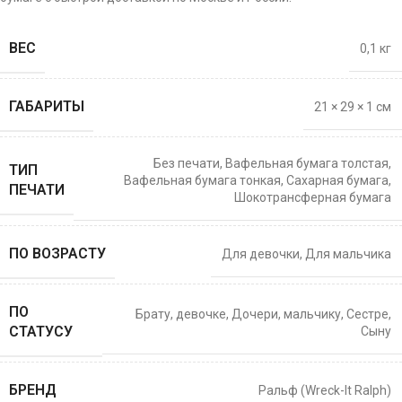
ВЕС
0,1 кг
ГАБАРИТЫ
21 × 29 × 1 см
Без печати
,
Вафельная бумага толстая
,
ТИП
Вафельная бумага тонкая
,
Сахарная бумага
,
ПЕЧАТИ
Шокотрансферная бумага
ПО ВОЗРАСТУ
Для девочки
,
Для мальчика
ПО
Брату
,
девочке
,
Дочери
,
мальчику
,
Сестре
,
СТАТУСУ
Сыну
БРЕНД
Ральф (Wreck-It Ralph)