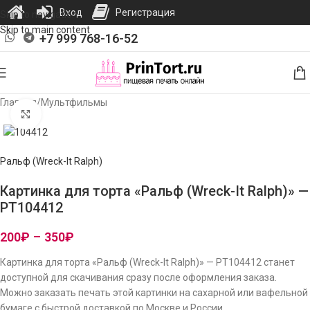
Вход
Регистрация
Skip to navigation
Skip to main content
+7 999 768-16-52
Главная
/
Мультфильмы
Нажмите, чтобы увеличить изображение
Ральф (Wreck-It Ralph)
Картинка для торта «Ральф (Wreck-It Ralph)» —
PT104412
200
₽
–
350
₽
Картинка для торта «Ральф (Wreck-It Ralph)» — PT104412 станет
доступной для скачивания сразу после оформления заказа.
Можно заказать печать этой картинки на сахарной или вафельной
бумаге с быстрой доставкой по Москве и России.