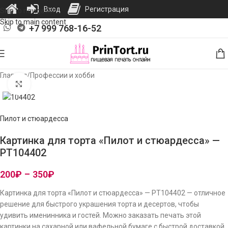
Вход
Регистрация
Skip to navigation
Skip to main content
+7 999 768-16-52
Главная
/
Профессии и хобби
Нажмите, чтобы увеличить изображение
Пилот и стюардесса
Картинка для торта «Пилот и стюардесса» —
PT104402
200
₽
–
350
₽
Картинка для торта «Пилот и стюардесса» — PT104402 — отличное
решение для быстрого украшения торта и десертов, чтобы
удивить именинника и гостей. Можно заказать печать этой
картинки на сахарной или вафельной бумаге с быстрой доставкой